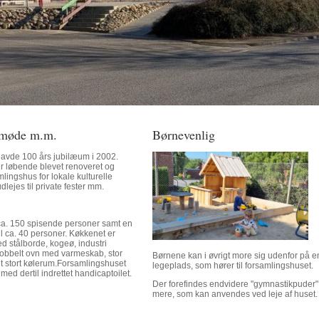
, møde m.m.
Børnevenlig
avde 100 års jubilæum i 2002.
r løbende blevet renoveret og
lingshus for lokale kulturelle
lejes til private fester mm.
 ca. 150 spisende personer samt en
til ca. 40 personer. Køkkenet er
ed stålborde, kogeø, industri
obbelt ovn med varmeskab, stor
Børnene kan i øvrigt more sig udenfor på en
t stort kølerum.Forsamlingshuset
legeplads, som hører til forsamlingshuset.
med dertil indrettet handicaptoilet.
Der forefindes endvidere "gymnastikpuder
mere, som kan anvendes ved leje af huset.